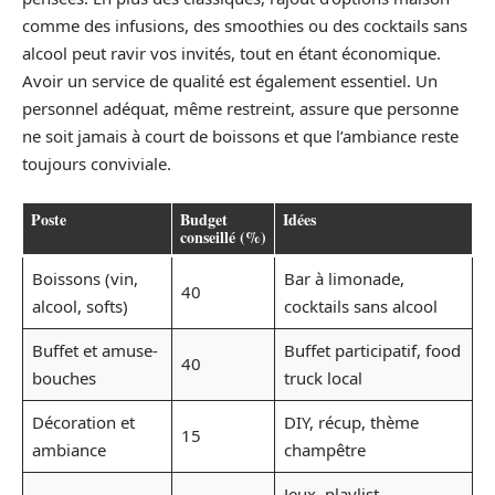
comme des infusions, des smoothies ou des cocktails sans
alcool peut ravir vos invités, tout en étant économique.
Avoir un service de qualité est également essentiel. Un
personnel adéquat, même restreint, assure que personne
ne soit jamais à court de boissons et que l’ambiance reste
toujours conviviale.
Poste
Budget
Idées
conseillé (%)
Boissons (vin,
Bar à limonade,
40
alcool, softs)
cocktails sans alcool
Buffet et amuse-
Buffet participatif, food
40
bouches
truck local
Décoration et
DIY, récup, thème
15
ambiance
champêtre
Jeux, playlist