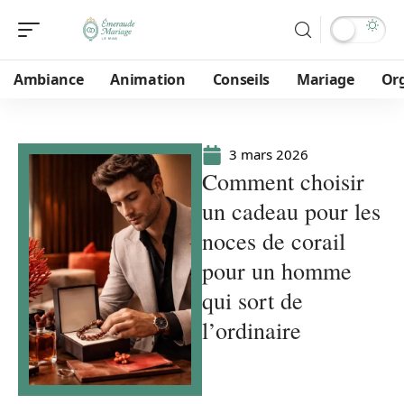
Ambiance
Animation
Conseils
Mariage
Or
3 mars 2026
Comment choisir
un cadeau pour les
noces de corail
pour un homme
qui sort de
l’ordinaire