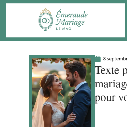
8 septemb
Texte p
mariag
pour v