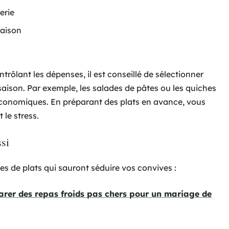
erie
maison
trôlant les dépenses, il est conseillé de sélectionner
saison. Par exemple, les salades de pâtes ou les quiches
économiques. En préparant des plats en avance, vous
 le stress.
ssi
ées de plats qui sauront séduire vos convives :
arer des repas froids pas chers pour un mariage de