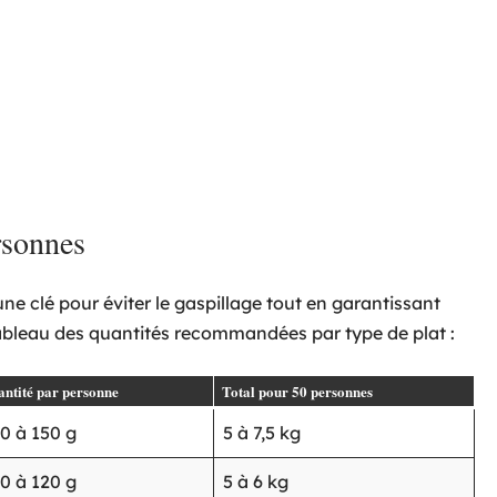
rsonnes
e clé pour éviter le gaspillage tout en garantissant
tableau des quantités recommandées par type de plat :
ntité par personne
Total pour 50 personnes
0 à 150 g
5 à 7,5 kg
0 à 120 g
5 à 6 kg