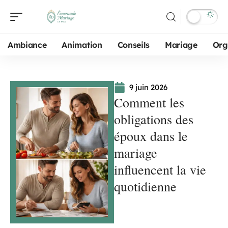
Ambiance
Animation
Conseils
Mariage
Org
9 juin 2026
Comment les
obligations des
époux dans le
mariage
influencent la vie
quotidienne