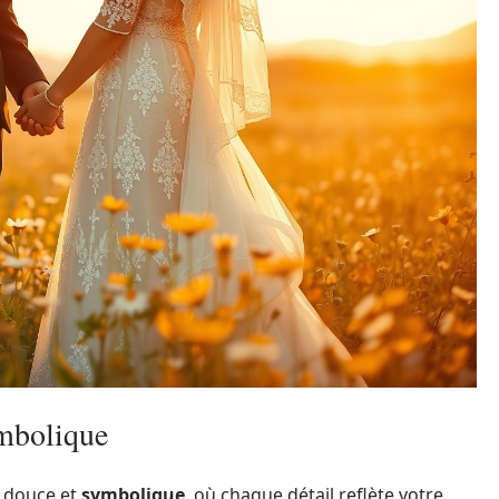
ymbolique
douce et
symbolique
, où chaque détail reflète votre