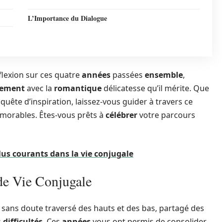
L’Importance du Dialogue
flexion sur ces quatre
années
passées
ensemble
,
ement
avec la
romantique
délicatesse qu’il mérite. Que
uête d’inspiration, laissez-vous guider à travers ce
orables. Êtes-vous prêts à
célébrer
votre parcours
plus courants dans la vie conjugale
de Vie Conjugale
z sans doute traversé des hauts et des bas, partagé des
s
difficultés
. Ces
années
vous ont permis de consolider