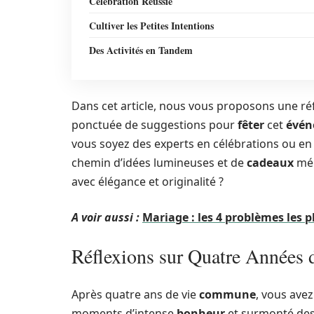
Célébration Réussie
Cultiver les Petites Intentions
Des Activités en Tandem
Dans cet article, nous vous proposons une ré
ponctuée de suggestions pour
fêter
cet
évén
vous soyez des experts en célébrations ou en q
chemin d’idées lumineuses et de
cadeaux
mém
avec élégance et originalité ?
A voir aussi :
Mariage : les 4 problèmes les 
Réflexions sur Quatre Années 
Après quatre ans de vie
commune
, vous ave
moments d’intense
bonheur
et surmonté de