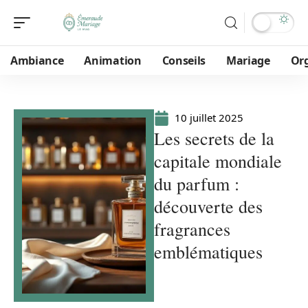
Ambiance
Animation
Conseils
Mariage
Or
10 juillet 2025
Les secrets de la
capitale mondiale
du parfum :
découverte des
fragrances
emblématiques