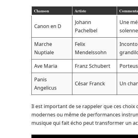
Chanson
Artiste
Commenta
Johann
Une mél
Canon en D
Pachelbel
solennel
Marche
Felix
Inconto
Nuptiale
Mendelssohn
grandil
Ave Maria
Franz Schubert
Porteuse
Panis
César Franck
Un chant
Angelicus
Il est important de se rappeler que ces choix
modernes ou même de performances instrume
musique qui fait écho peut transformer un a