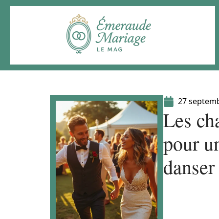
27 septem
Les cha
pour un
danser